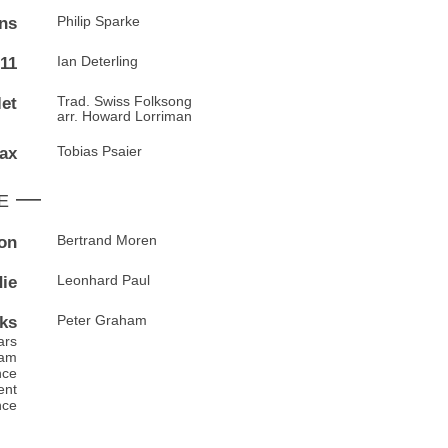
ons
Philip Sparke
11
Ian Deterling
let
Trad. Swiss Folksong
arr. Howard Lorriman
lax
Tobias Psaier
e —
ion
Bertrand Moren
ie
Leonhard Paul
cks
Peter Graham
ars
eam
nce
ent
nce