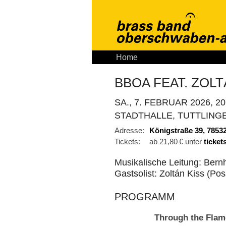
Home
Aktuelles
Tickets
K
BBOA FEAT. ZOLT
SA., 7. FEBRUAR 2026, 20
STADTHALLE, TUTTLING
Adresse:
Königstraße 39, 78532
Tickets:
ab 21,80 € unter
ticket
Musikalische Leitung: Bern
Gastsolist: Zoltán Kiss (Po
PROGRAMM
Through the Flam