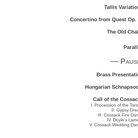
Tallis Variati
Concertino from Quest Op. 
The Old Cha
Paral
— Paus
Brass Presentat
Hungarian Schnapsod
Call of the Cossa
I. Procession of the Tart
II. Gypsy Dr
III. Cossack Fire Da
IV. Doyle’s Lam
V. Cossack Wedding Da