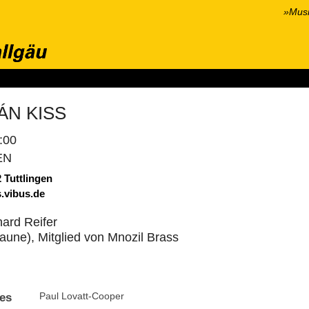
»Musi
onzerte
Wir über uns
Hören & Sehen
Kontakt
Presse
S
ÁN KISS
:00
EN
 Tuttlingen
s.vibus.de
hard Reifer
saune), Mitglied von Mnozil Brass
es
Paul Lovatt-Cooper