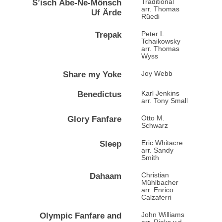
S’isch Äbe-Ne-Mönsch
Traditional
arr. Thomas
Uf Ärde
Rüedi
Trepak
Peter I.
Tchaikowsky
arr. Thomas
Wyss
Share my Yoke
Joy Webb
Benedictus
Karl Jenkins
arr. Tony Small
Glory Fanfare
Otto M.
Schwarz
Sleep
Eric Whitacre
arr. Sandy
Smith
Dahaam
Christian
Mühlbacher
arr. Enrico
Calzaferri
Olympic Fanfare and
John Williams