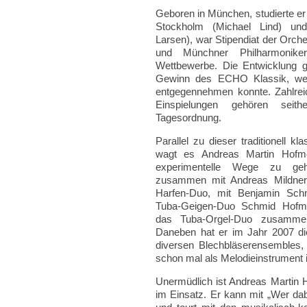
Geboren in München, studierte er i
Stockholm (Michael Lind) un
Larsen), war Stipendiat der Orch
und Münchner Philharmonik
Wettbewerbe. Die Entwicklung gi
Gewinn des ECHO Klassik, welc
entgegennehmen konnte. Zahlre
Einspielungen gehören seit
Tagesordnung.
Parallel zu dieser traditionell k
wagt es Andreas Martin Hofme
experimentelle Wege zu ge
zusammen mit Andreas Mildner 
Harfen-Duo, mit Benjamin Sch
Tuba-Geigen-Duo Schmid Hofm
das Tuba-Orgel-Duo zusamme
Daneben hat er im Jahr 2007 di
diversen Blechbläserensembles
schon mal als Melodieinstrument 
Unermüdlich ist Andreas Martin Ho
im Einsatz. Er kann mit „Wer da