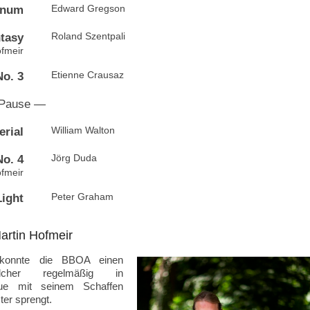
inum
Edward Gregson
tasy
Roland Szentpali
ofmeir
No. 3
Etienne Crausaz
Pause —
rial
William Walton
o. 4
Jörg Duda
ofmeir
Light
Peter Graham
artin Hofmeir
 konnte die BBOA einen
cher regelmäßig in
ue mit seinem Schaffen
ter sprengt.