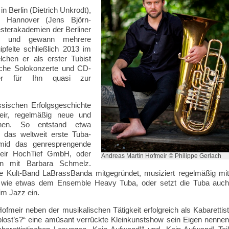
n Berlin (Dietrich Unkrodt),
d Hannover (Jens Björn-
esterakademien der Berliner
er und gewann mehrere
pfelte schließlich 2013 im
hen er als erster Tubist
iche Solokonzerte und CD-
her für Ihn quasi zur
lassischen Erfolgsgeschichte
ir, regelmäßig neue und
hen. So entstand etwa
das weltweit erste Tuba-
mid das genresprengende
eir HochTief GmbH, oder
Andreas Martin Hofmeir © Philippe Gerlach
n mit Barbara Schmelz.
e Kult-Band LaBrassBanda mitgegründet, musiziert regelmäßig mi
, wie etwas dem Ensemble Heavy Tuba, oder setzt die Tuba auc
im Jazz ein.
fmeir neben der musikalischen Tätigkeit erfolgreich als Kabarettis
blost’s?“ eine amüsant verrückte Kleinkunstshow sein Eigen nenne