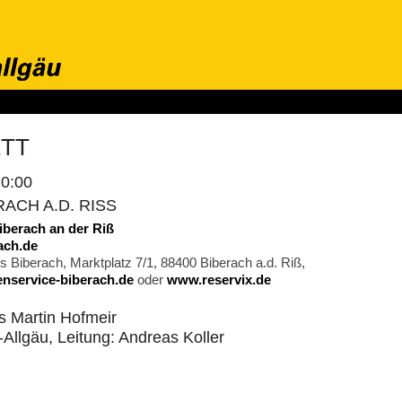
onzerte
Wir über uns
Hören & Sehen
Kontakt
Presse
S
ETT
0:00
CH A.D. RISS
iberach an der Riß
ach.de
 Biberach, Marktplatz 7/1, 88400 Biberach a.d. Riß,
nservice-biberach.de
oder
www.reservix.de
as Martin Hofmeir
llgäu, Leitung: Andreas Koller