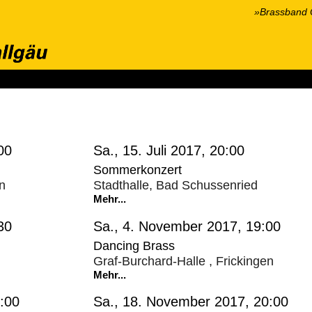
»Brassband O
onzerte
Wir über uns
Hören & Sehen
Kontakt
Presse
S
00
Sa., 15. Juli 2017, 20:00
Sommerkonzert
n
Stadthalle, Bad Schussenried
Mehr...
30
Sa., 4. November 2017, 19:00
Dancing Brass
Graf-Burchard-Halle , Frickingen
Mehr...
9:00
Sa., 18. November 2017, 20:00