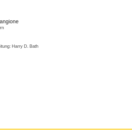
Mangione
orn
tung: Harry D. Bath