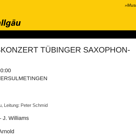
»Musi
onzerte
Wir über uns
Hören & Sehen
Kontakt
Presse
S
KONZERT TÜBINGER SAXOPHON-
0:00
TERSULMETINGEN
, Leitung: Peter Schmid
 J. Williams
Arnold