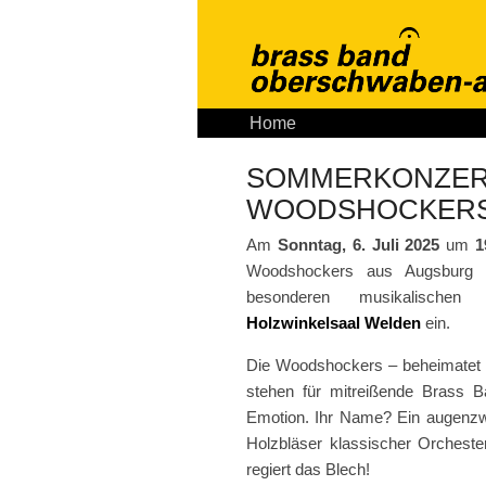
Home
Aktuelles
Tickets
K
SOMMERKONZERT
WOODSHOCKER
Am
Sonntag, 6. Juli 2025
um
1
Woodshockers aus Augsburg
besonderen musikalische
Holzwinkelsaal Welden
ein.
Die Woodshockers – beheimatet
stehen für mitreißende Brass 
Emotion. Ihr Name? Ein augenzwi
Holzbläser klassischer Orchest
regiert das Blech!