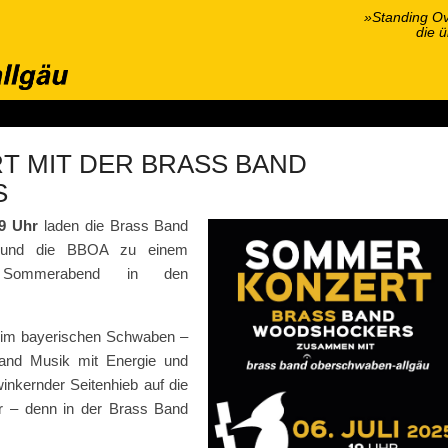
»Standing Ov
die 
onzerte
Wir über uns
Hören & Sehen
Kontakt
Presse
S
 MIT DER BRASS BAND
S
9 Uhr
laden die Brass Band
 und die BBOA zu einem
n Sommerabend in den
 im bayerischen Schwaben –
Band Musik mit Energie und
nkernder Seitenhieb auf die
er – denn in der Brass Band