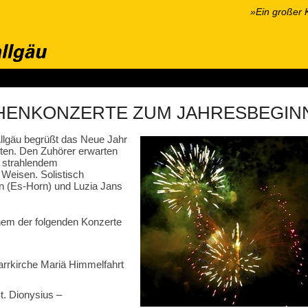
»Ein großer 
onzerte
Wir über uns
Hören & Sehen
Kontakt
Presse
S
CHENKONZERTE ZUM JAHRESBEGIN
lgäu begrüßt das Neue Jahr
rten. Den Zuhörer erwarten
n strahlendem
 Weisen. Solistisch
 (Es-Horn) und Luzia Jans
inem der folgenden Konzerte
farrkirche Mariä Himmelfahrt
t. Dionysius –