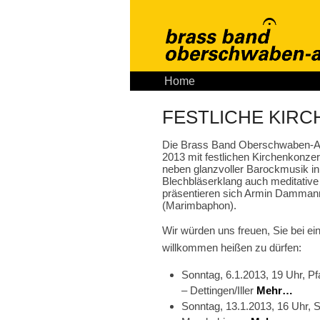
Home
Aktuelles
Tickets
K
FESTLICHE KIR
Die Brass Band Oberschwaben-Al
2013 mit festlichen Kirchenkonze
neben glanzvoller Barockmusik i
Blechbläserklang auch meditative
präsentieren sich Armin Dammann
(Marimbaphon).
Wir würden uns freuen, Sie bei e
willkommen heißen zu dürfen:
Sonntag, 6.1.2013, 19 Uhr, P
– Dettingen/Iller
Mehr…
Sonntag, 13.1.2013, 16 Uhr, S